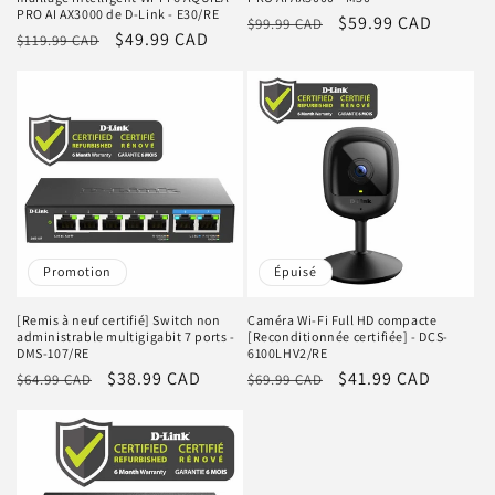
PRO AI AX3000 de D-Link - E30/RE
Prix
Prix
$59.99 CAD
$99.99 CAD
Prix
Prix
$49.99 CAD
$119.99 CAD
habituel
promotionnel
habituel
promotionnel
Promotion
Épuisé
[Remis à neuf certifié] Switch non
Caméra Wi-Fi Full HD compacte
administrable multigigabit 7 ports -
[Reconditionnée certifiée] - DCS-
DMS-107/RE
6100LHV2/RE
Prix
Prix
$38.99 CAD
Prix
Prix
$41.99 CAD
$64.99 CAD
$69.99 CAD
habituel
promotionnel
habituel
promotionnel