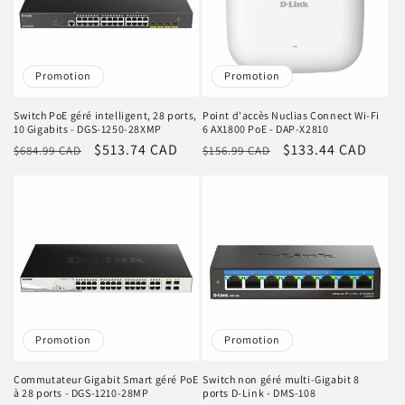
Promotion
Promotion
Switch PoE géré intelligent, 28 ports,
Point d'accès Nuclias Connect Wi-Fi
10 Gigabits - DGS-1250-28XMP
6 AX1800 PoE - DAP-X2810
Prix
Prix
$513.74 CAD
Prix
Prix
$133.44 CAD
$684.99 CAD
$156.99 CAD
habituel
promotionnel
habituel
promotionnel
Promotion
Promotion
Commutateur Gigabit Smart géré PoE
Switch non géré multi-Gigabit 8
à 28 ports - DGS-1210-28MP
ports D-Link - DMS-108