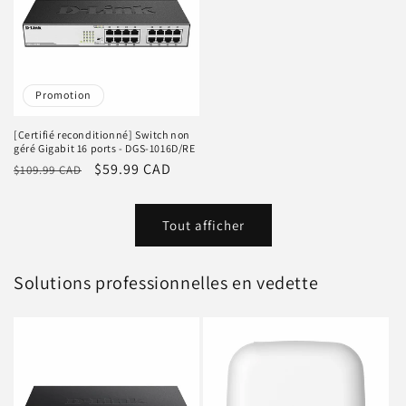
Promotion
[Certifié reconditionné] Switch non
géré Gigabit 16 ports - DGS-1016D/RE
Prix
Prix
$59.99 CAD
$109.99 CAD
habituel
promotionnel
Tout afficher
Solutions professionnelles en vedette