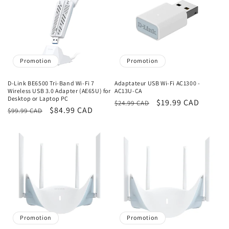
Promotion
Promotion
D-Link BE6500 Tri-Band Wi-Fi 7
Adaptateur USB Wi-Fi AC1300 -
Wireless USB 3.0 Adapter (AE65U) for
AC13U-CA
Desktop or Laptop PC
Prix
Prix
$19.99 CAD
$24.99 CAD
Prix
Prix
$84.99 CAD
$99.99 CAD
habituel
promotionnel
habituel
promotionnel
Promotion
Promotion