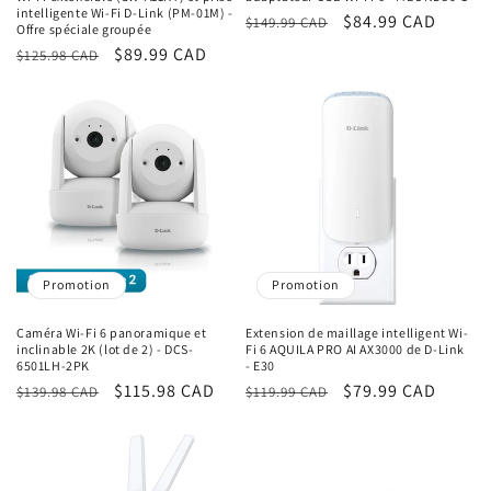
intelligente Wi-Fi D-Link (PM-01M) -
Prix
Prix
$84.99 CAD
$149.99 CAD
Offre spéciale groupée
habituel
promotionnel
Prix
Prix
$89.99 CAD
$125.98 CAD
habituel
promotionnel
Promotion
Promotion
Caméra Wi-Fi 6 panoramique et
Extension de maillage intelligent Wi-
inclinable 2K (lot de 2) - DCS-
Fi 6 AQUILA PRO AI AX3000 de D-Link
6501LH-2PK
- E30
Prix
Prix
$115.98 CAD
Prix
Prix
$79.99 CAD
$139.98 CAD
$119.99 CAD
habituel
promotionnel
habituel
promotionnel