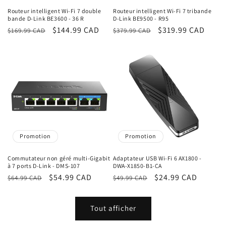
Routeur intelligent Wi-Fi 7 double
Routeur intelligent Wi-Fi 7 tribande
bande D-Link BE3600 - 36 R
D-Link BE9500 - R95
Prix
Prix
$144.99 CAD
Prix
Prix
$319.99 CAD
$169.99 CAD
$379.99 CAD
habituel
promotionnel
habituel
promotionnel
Promotion
Promotion
Commutateur non géré multi-Gigabit
Adaptateur USB Wi-Fi 6 AX1800 -
à 7 ports D-Link - DMS-107
DWA-X1850-B1-CA
Prix
Prix
$54.99 CAD
Prix
Prix
$24.99 CAD
$64.99 CAD
$49.99 CAD
habituel
promotionnel
habituel
promotionnel
Tout afficher