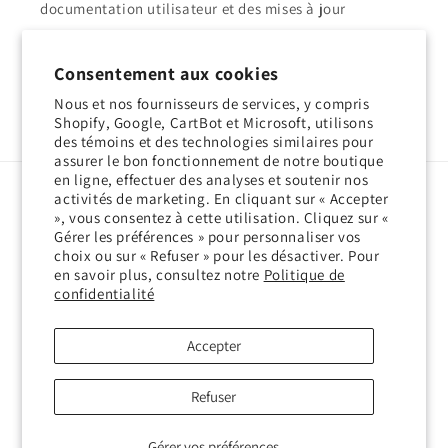
documentation utilisateur et des mises à jour
logicielles pour les produits D-Link.
Consentement aux cookies
support.dlink.com
Nous et nos fournisseurs de services, y compris
Shopify, Google, CartBot et Microsoft, utilisons
des témoins et des technologies similaires pour
assurer le bon fonctionnement de notre boutique
en ligne, effectuer des analyses et soutenir nos
activités de marketing. En cliquant sur « Accepter
Langue
», vous consentez à cette utilisation. Cliquez sur «
Gérer les préférences » pour personnaliser vos
Français
choix ou sur « Refuser » pour les désactiver. Pour
en savoir plus, consultez notre
Politique de
Moyens
confidentialité
de
paiement
Accepter
© 2026,
D-Link Shop Canada
Commerce électronique propulsé par Shopify
Politique de remboursement
Refuser
Politique de confidentialité
Conditions d’utilisation
Politique d’expédition
Coordonnées
Gérer vos préférences